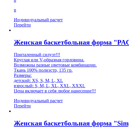
n
n
Индивидуальный расчет
Перейти
Женская баскетбольная форма "PA
Приталенный силуэт!!!
Круглая или V-образная горловина.
Возможны разные цветовые комбинации.
Ткань 100% полиэстр, 135 гр.
Размеры:
детский: XS, S, M, L, XL
взрослый: S, M, L, XL, XXL, XXXL
Цена включает в себя любое нанесение!!!
Индивидуальный расчет
Перейти
Женская баскетбольная форма "Sim