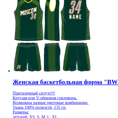
Женская баскетбольная форма "BW
Приталенный силуэт!!!
Круглая или V-образная горловина.
Возможны разные цветовые комбинации.
Ткань 100% полиэстр, 135 гр.
Размеры:
детский: XS, S, M, L, XL