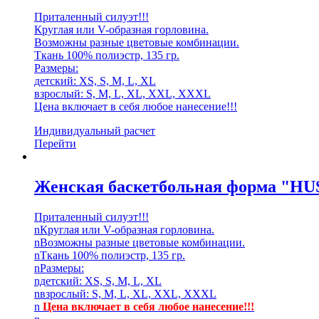
Приталенный силуэт!!!
Круглая или V-образная горловина.
Возможны разные цветовые комбинации.
Ткань 100% полиэстр, 135 гр.
Размеры:
детский: XS, S, M, L, XL
взрослый: S, M, L, XL, XXL, XXXL
Цена включает в себя любое нанесение!!!
Индивидуальный расчет
Перейти
Женская баскетбольная форма "H
Приталенный силуэт!!!
nКруглая или V-образная горловина.
nВозможны разные цветовые комбинации.
nТкань 100% полиэстр, 135 гр.
nРазмеры:
nдетский: XS, S, M, L, XL
nвзрослый: S, M, L, XL, XXL, XXXL
n
Цена включает в себя любое нанесение!!!